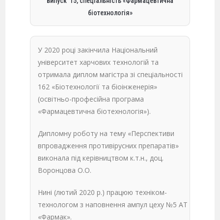
випуск '15, спеціальність «Фармацевтична
біотехнологія»
У 2020 році закінчила Національний
університет харчових технологій та
отримала диплом магістра зі спеціальності
162 «Біотехнології та біоінженерія»
(освітньо-професійна програма
«Фармацевтична біотехнологія»).
Дипломну роботу на тему «Перспективи
впровадження противірусних препаратів»
виконала під керівництвом к.т.н., доц.
Воронцова О.О.
Нині (лютий 2020 р.) працюю техніком-
технологом з наповнення ампул цеху №5 АТ
«Фармак».